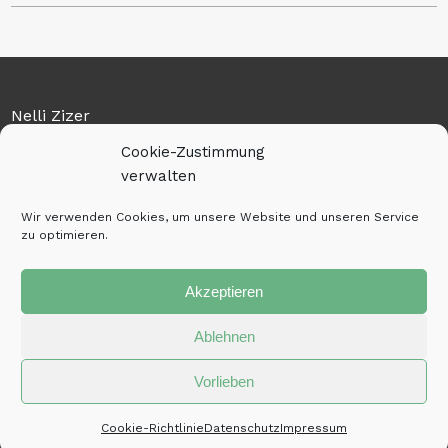
Nelli Zizer
Cookie-Zustimmung
Am Flugplatz 7
verwalten
36041 Fulda
Wir verwenden Cookies, um unsere Website und unseren Service
Tel: 0159-01128263
zu optimieren.
Email:
kontakt@licht-liebe.online
Email Ausbildung:
ausbildung@licht-liebe.online
Akzeptieren
Impressum
Datenschutz
Cookie-Richtlinie (EU)
Ablehnen
Vorlieben
© 2026 Copyright Licht und Liebe
Cookie-Richtlinie
Datenschutz
Impressum